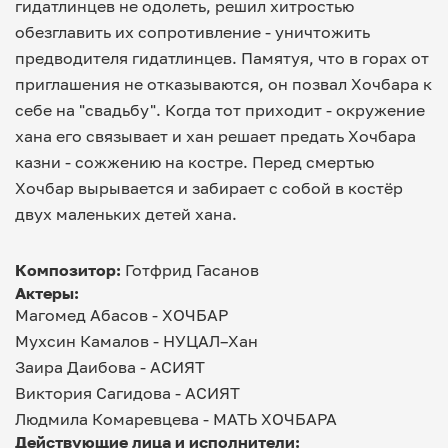
гидатлинцев не одолеть, решил хитростью
обезглавить их сопротивление - уничтожить
предводителя гидатлинцев. Памятуя, что в горах от
приглашения не отказываются, он позвал Хочбара к
себе на "свадьбу". Когда тот приходит - окружение
хана его связывает и хан решает предать Хочбара
казни - сожжению на костре. Перед смертью
Хочбар вырывается и забирает с собой в костёр
двух маленьких детей хана.
Композитор:
Готфрид Гасанов
Актеры:
Магомед Абасов -
ХОЧБАР
Мухсин Камалов -
НУЦАЛ–Хан
Заира Даибова -
АСИЯТ
Виктория Сагидова -
АСИЯТ
Людмила Комаревцева -
МАТЬ ХОЧБАРА
Действующие лица и исполнители: