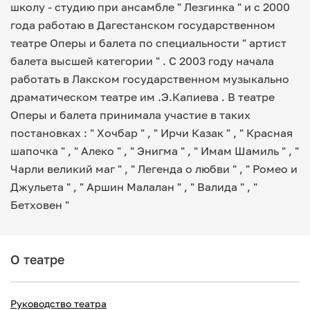
школу - студию при ансамбле " Лезгинка " и с 2000
года работаю в Дагестанском государственном
театре Оперы и балета по специальности " артист
балета высшей категории " . С 2003 году начала
работать в Лакском государственном музыкально
драматическом театре им .Э.Капиева . В театре
Оперы и балета принимала участие в таких
постановках : " Хочбар " , " Ирчи Казак " , " Красная
шапочка " , " Алеко " , " Энигма " , " Имам Шамиль " , "
Чарли великий маг " , " Легенда о любви " , " Ромео и
Джульета " , " Аршин Малалан " , " Валида " , "
Бетховен "
О театре
Руководство театра